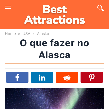
Skip
to
content
Home
»
USA
»
Alaska
O que fazer no
Alasca