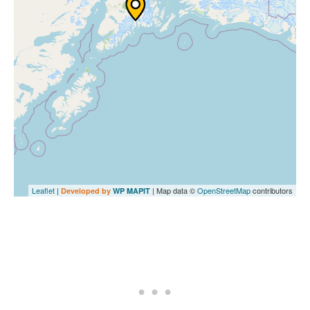
Leaflet
|
| Map data ©
OpenStreetMap
contributors
Developed by
WP MAPIT