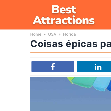
Skip
to
content
Home
»
USA
»
Florida
Coisas épicas pa