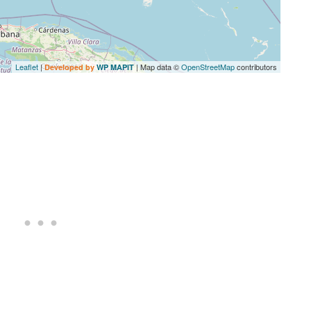
Leaflet
|
| Map data ©
OpenStreetMap
contributors
Developed by
WP MAPIT