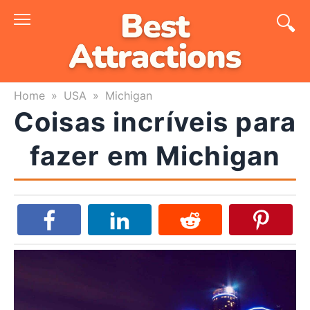
Skip
to
content
Home
»
USA
»
Michigan
Coisas incríveis para
fazer em Michigan