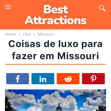
Skip
to
content
Home
»
USA
»
Missouri
Coisas de luxo para
fazer em Missouri