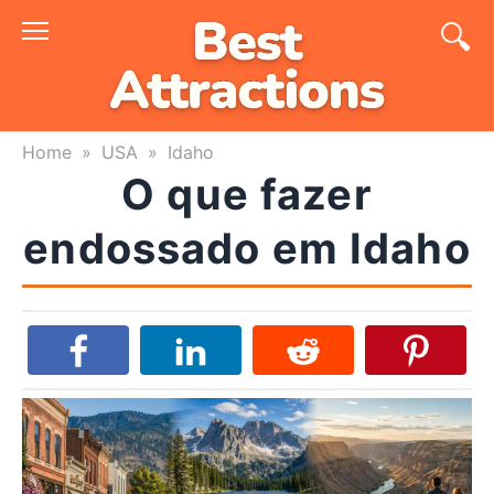
Skip
to
content
Home
»
USA
»
Idaho
O que fazer
endossado em Idaho